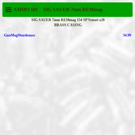
AMMO 101
SIG SAUER
7mm REMmag
SIG SAUER 7mm REMmag 154 SP Venari x20
BRASS CASING
GunMagWarehouse
34.99