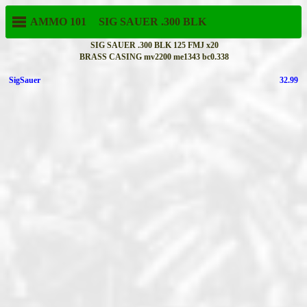
AMMO 101
SIG SAUER
.300 BLK
SIG SAUER .300 BLK 125 FMJ x20
BRASS CASING mv2200 me1343 bc0.338
SigSauer
32.99