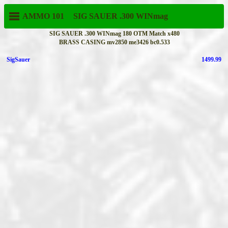
AMMO 101
SIG SAUER
.300 WINmag
SIG SAUER .300 WINmag 180 OTM Match x480
BRASS CASING mv2850 me3426 bc0.533
SigSauer
1499.99